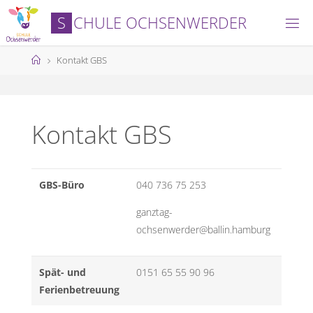
Skip
S
C
H
U
L
E
O
C
H
S
E
N
W
E
R
D
E
R
to
content
Home
Kontakt GBS
Kontakt GBS
GBS-Büro
040 736 75 253
ganztag-
ochsenwerder@ballin.hamburg
Spät- und
0151 65 55 90 96
Ferienbetreuung