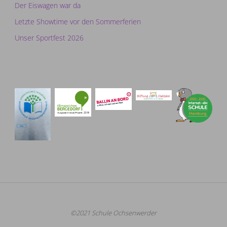
Der Eiswagen war da
Letzte Showtime vor den Sommerferien
Unser Sportfest 2026
©2021 Schule Ochsenwerder