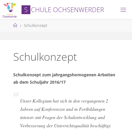
Skip
S
C
H
U
L
E
O
C
H
S
E
N
W
E
R
D
E
R
to
content
Home
Schulkonzept
Schulkonzept
Schulkonzept zum jahrgangshomogenen Arbeiten
ab dem Schuljahr 2016/17
Unser Kollegium hat sich in den vergangenen 2
Jahren auf Konferenzen und in Fortbildungen
intensiv mit Fragen der Schulentwicklung und
Verbesserung der Unterrichtsqualität beschäftigt.