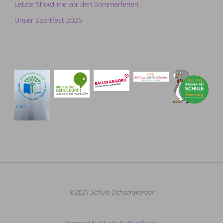
Letzte Showtime vor den Sommerferien
Unser Sportfest 2026
©2021 Schule Ochsenwerder