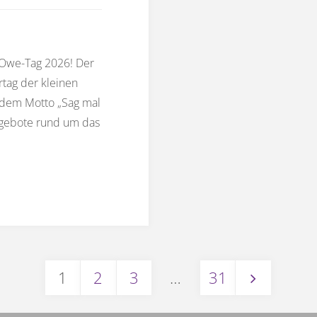
 Owe-Tag 2026! Der
tag der kleinen
r dem Motto „Sag mal
ngebote rund um das
1
2
3
…
31