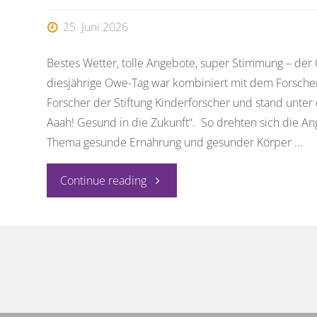
25. Juni 2026
Bestes Wetter, tolle Angebote, super Stimmung – der
diesjährige Owe-Tag war kombiniert mit dem Forscher
Forscher der Stiftung Kinderforscher und stand unte
Aaah! Gesund in die Zukunft“. So drehten sich die A
Thema gesunde Ernährung und gesunder Körper …
"Owe-
Continue reading
Tag
2026"