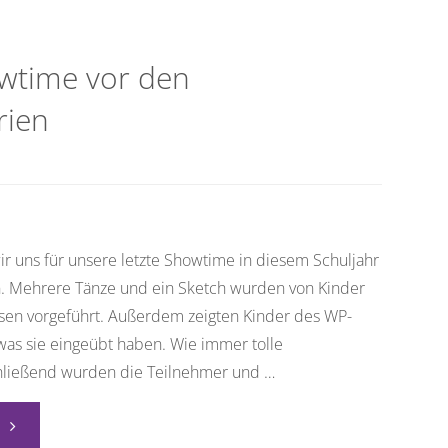
owtime vor den
rien
 uns für unsere letzte Showtime in diesem Schuljahr
en. Mehrere Tänze und ein Sketch wurden von Kinder
assen vorgeführt. Außerdem zeigten Kinder des WP-
was sie eingeübt haben. Wie immer tolle
hließend wurden die Teilnehmer und …
"Letzte