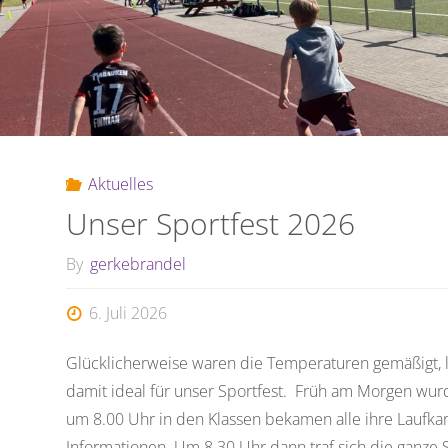
war
da"
Aktuelles
Unser Sportfest 2026
By
gerkebrandel
6. Juli 2026
Glücklicherweise waren die Temperaturen gemäßigt, 
damit ideal für unser Sportfest. Früh am Morgen wu
um 8.00 Uhr in den Klassen bekamen alle ihre Laufkar
Informationen. Um 8.30 Uhr dann traf sich die ganze