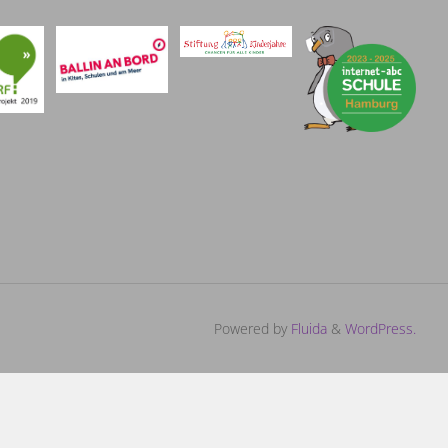
ng
Powered by
Fluida
&
WordPress.