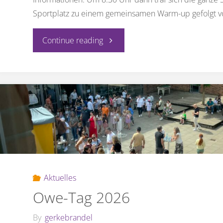
Sportplatz zu einem gemeinsamen Warm-up gefolgt 
"Unser
Continue reading
Sportfest
2026"
Aktuelles
Owe-Tag 2026
By
gerkebrandel