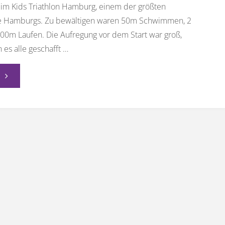
eim Kids Triathlon Hamburg, einem der größten
se Hamburgs. Zu bewältigen waren 50m Schwimmen, 2
0m Laufen. Die Aufregung vor dem Start war groß,
es alle geschafft …
"Beim
Kids
Triathlon
Hamburg
2026"