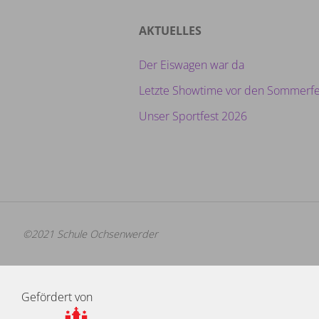
AKTUELLES
Der Eiswagen war da
Letzte Showtime vor den Sommerfe
Unser Sportfest 2026
©2021 Schule Ochsenwerder
Gefördert von