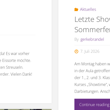
Aktuelles
Letzte Sh
Sommerfe
By
gerkebrandel
7. Juli 2026
da! Es war vorher
 Eissorte möchte.
Am Montag haben wir
ten Streuseln.
in der Aula getroff
rder. Vielen Dank!
der 1., 2. und 3. Kl
Kurses „Showtime“, 
Darbietungen. Ansc
Continue reading