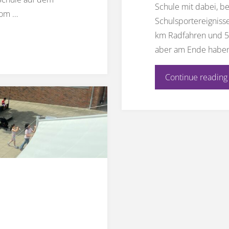
Schule mit dabei, b
vom …
Schulsportereignis
km Radfahren und 50
aber am Ende haben 
Continue reading