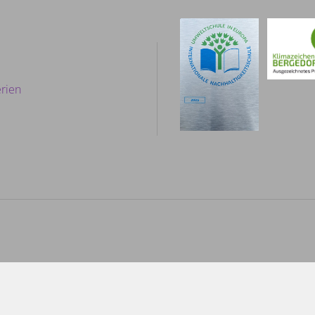
Seitennummerieru
der
rien
Beiträge