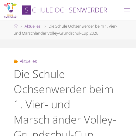
Skip
S
C
H
U
L
E
O
C
H
S
E
N
W
E
R
D
E
R
to
content
Home
Aktuelles
Die Schule Ochsenwerder beim 1. Vier-
und Marschländer Volley-Grundschul-Cup 2026
Aktuelles
Die Schule
Ochsenwerder beim
1. Vier- und
Marschländer Volley-
Grundschul-Cup